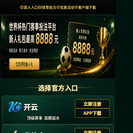
news
跟随趋势投资澳洲幸
运8计划的技巧
Admin
2026-06-04 08:00:22
在当今快速变化的投资环境中，如何抓住趋
势成为投资者亟需关注的主题。尤其是在澳
洲幸运8的投资策略中，懂得如何
跟随趋势
将
对投资回报产生显著影响。本文旨在为投资
者提供一些实用技巧，以帮助他们在澳洲幸