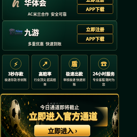
运8的投资中进行明智的决策。
理解澳洲幸运8的投资特性
首先，了解澳洲幸运8游戏及其背后的机制是
投资的基础。澳洲幸运8是一种通过开奖数字
的形式进行博彩的游戏，投资者通常根据历
史开奖数据、趋势线或者热门数字进行投
注。
掌握这一特性
有助于投资者在分析数据
时，深入挖掘可能的投注机会。
观察历史数据和趋势