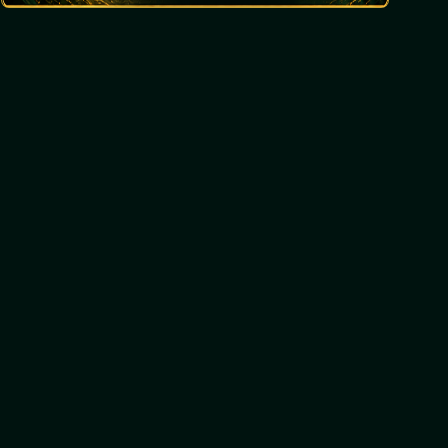
在进行投资之前，投资者应当仔细分析历史
开奖数据。通过对过去开奖数据的分析，可
以发现潜在的
趋势和模式
。例如，某些数字
可能在特定时间段内频繁出现。利用这些数
据，投资者可以设定投注策略，增加获利的
机会。
设置合理的投资预算
在
跟随趋势投资
的过程中，合理的投资预算
管理是至关重要的。投资者应该为每一轮投
注设定明确的预算，并遵循这一预算，避免
因情绪波动而进行不理智的决策。比如，如
果你在一轮中特别看好某个数字，尽管趋势