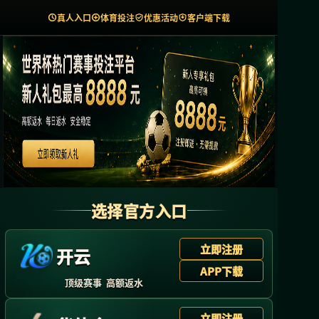
news
成功玩家的澳洲幸运8
彩票游戏故事
Admin
2026-06-04 08:00:22
在许多人心中，彩票游戏并非只是偶然的娱
乐活动，而是一场关于策略、运气与智慧的
较量。
成功玩家的澳洲幸运8彩票游戏故事
展
现了那些在这一游戏中脱颖而出的玩家们的
经历和秘诀。