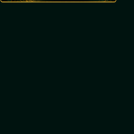
也需运用一定的策略。许多成功的玩家会花
时间研究过往的开奖记录，寻找潜在的数字
趋势。这种研究不仅仅是简单的数据分析，
更是对游戏本质的理解。例如，一位玩家通
过分析过去几个月的开奖数据，发现某些数
字在特定情况下频繁出现，于是决定重点投
注这些数字，最终实现了他的目标。
风险管理的重要性
在投注过程中，
风险管理
绝对是成功玩家必
须掌握的关键技能。彩票游戏并不只是简单
的“全押”，而是在合理预算内进行策略性的
投注。许多成功玩家会设定每月的投注预