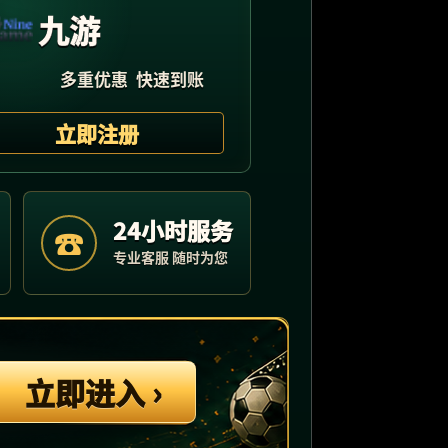
。那么，究竟投资
以选择多种投注
回报，但同时也面
戏的回报往往更
家如果选择了2