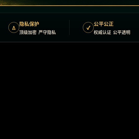
中高赔率的数字，可能获得20元甚至更多的收益。
报，玩家在长期参与中有机会积累经验，从而提升自己的投注技
的投注中做出更明智的选择，还有可能提高其成功率。
讨
8也并非是畅通无阻的利润之路，
投资风险
同样显而易见。首先，
，任何投注都无法保证收益。根据统计，玩家在此类游戏中面临高
也不可忽视。很多玩家在经历了一些小胜后，可能会产生侥幸心
可能导致经济损失甚至债务的产生。