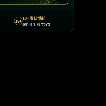
巧。这种经验不仅
游戏的本质决定
达80%的损失概
理，投入更多的资