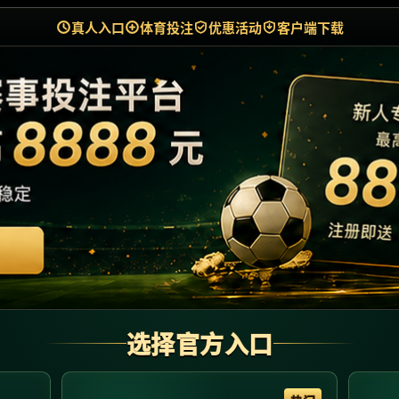
参与快速开奖的精彩游戏！我们的应用
澳洲幸运8彩票app安
，让您轻松享受每一场比赛的刺激与乐
戏，获取最新开奖结果
趣。
洲幸运8彩票的世界
6 08:00:41
社会中，许多人都希望通过各种方式寻求额外的收入，彩票成为