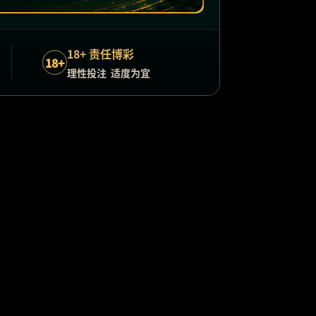
合新手，操作简
与开奖时体会到紧
码，你在中奖方面
数倍，带来更大的