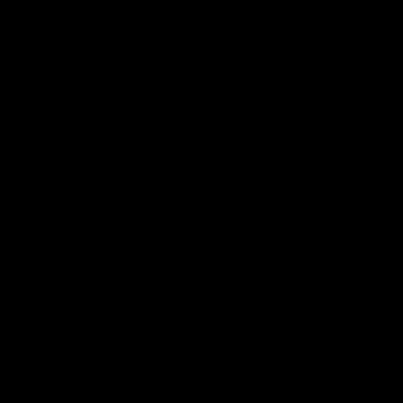
这对于号码的选择