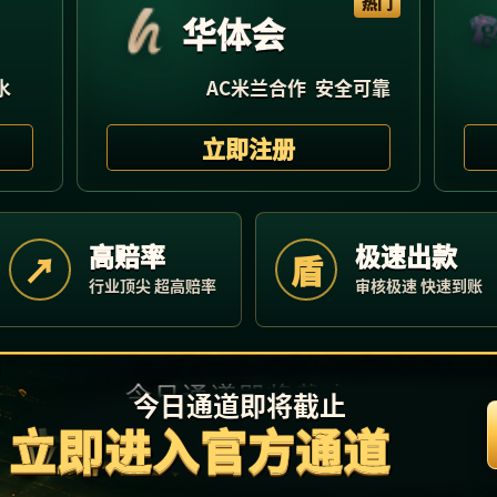
仅提供刺激的游戏体验，还蕴含着多样的投注选择，让每位参与
。接下来，我们将探索这种彩票的最受欢迎的玩法，以帮助彩民
。
玩法相对简单，每期开奖时会随机抽取8个号码，这些号码均来自
根据自己的判断和直觉，选择一组号码进行投注。通常情况下，
随之增加。因此，为提高中奖概率，彩民们常常会选择多种组合
式中，以下几种成为了最受欢迎的选择：