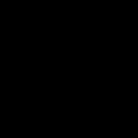
且再从剩余号码中
风险，以期获得更