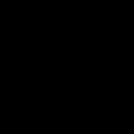
胆拖投注
胆拖投注是
选择“拖”
高的收益。
玩法策略
为了提高在澳洲