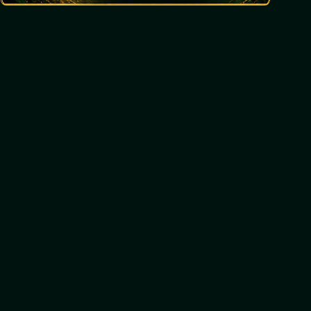
如何选择官方平台
在注册之前，选择一个
安全可靠的官方平台
至关重要。以下是一些评估平台的关键指
标：
许可证和认证
：确保所选平台当具备正
规的博彩许可证，这样可以保障您在游
戏过程中的合法权益。
用户评价
：查看其他用户的评价和反
馈，尤其是关于提款速度和客服质量的