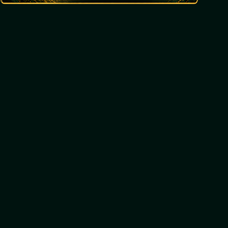
2. 游戏的精彩体验
参与澳洲幸运8彩票，不仅是为了追求奖金，
更多的是一种
享受过程的体验
。每次开奖都
有一种期待感，玩家们在等待结果的同时，
享受着与朋友一起讨论号码选择、分享策略
的乐趣。正因如此，澳洲幸运8彩票不仅连接
了玩家之间的友谊，也成为社区活动的一部
分。
3. 奖金设置与吸引力
澳洲幸运8彩票的
奖金设置
非常灵活，投注金
额的不同直接影响中奖金额。一般而言，投